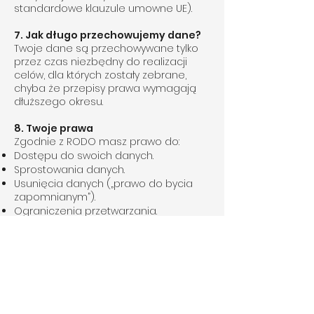
standardowe klauzule umowne UE).
7. Jak długo przechowujemy dane?
Twoje dane są przechowywane tylko
przez czas niezbędny do realizacji
celów, dla których zostały zebrane,
chyba że przepisy prawa wymagają
dłuższego okresu.
8. Twoje prawa
Zgodnie z RODO masz prawo do:
Dostępu do swoich danych.
Sprostowania danych.
Usunięcia danych („prawo do bycia
zapomnianym”).
Ograniczenia przetwarzania.
Przenoszenia danych.
Wniesienia sprzeciwu wobec
przetwarzania.
Wycofania zgody (jeśli przetwarzanie
odbywa się na jej podstawie).
Aby skorzystać z tych praw, skontaktuj
się z nami pod adresem: