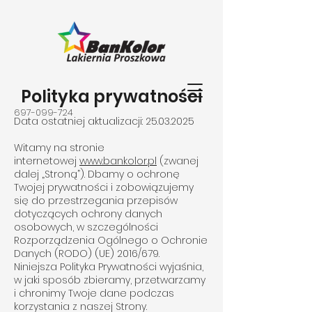
Polityka prywatności
697-099-724
Data ostatniej aktualizacji:
25.03.2025
Witamy na stronie
internetowej
www.bankolor.pl
(zwanej
dalej „Stroną”). Dbamy o ochronę
Twojej prywatności i zobowiązujemy
się do przestrzegania przepisów
dotyczących ochrony danych
osobowych, w szczególności
Rozporządzenia Ogólnego o Ochronie
Danych (RODO) (UE) 2016/679.
Niniejsza Polityka Prywatności wyjaśnia,
w jaki sposób zbieramy, przetwarzamy
i chronimy Twoje dane podczas
korzystania z naszej Strony.