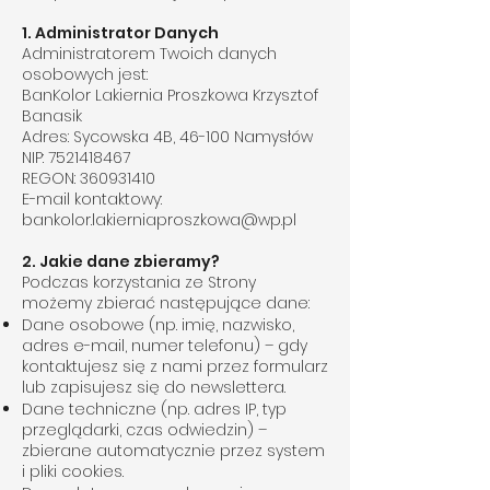
1. Administrator Danych
Administratorem Twoich danych
osobowych jest:
BanKolor Lakiernia Proszkowa Krzysztof
Banasik
Adres: Sycowska 4B, 46-100 Namysłów
NIP: 7521418467
REGON: 360931410
E-mail kontaktowy:
bankolor.lakierniaproszkowa@wp.pl
2. Jakie dane zbieramy?
Podczas korzystania ze Strony
możemy zbierać następujące dane:
Dane osobowe (np. imię, nazwisko,
adres e-mail, numer telefonu) – gdy
kontaktujesz się z nami przez formularz
lub zapisujesz się do newslettera.
Dane techniczne (np. adres IP, typ
przeglądarki, czas odwiedzin) –
zbierane automatycznie przez system
i pliki cookies.